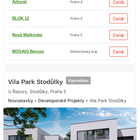
Arboret
Ceník
Praha 4
BLOK 12
Ceník
Praha 4
Nová Waltrovka
Ceník
Praha 5
MOSAIQ Beroun
Ceník
Středočeský kraj
Vyprodáno
Vila Park Stodůlky
U Řepory
,
Stodůlky
,
Praha 5
Novostavby
»
Developerské Projekty
»
Vila Park Stodůlky