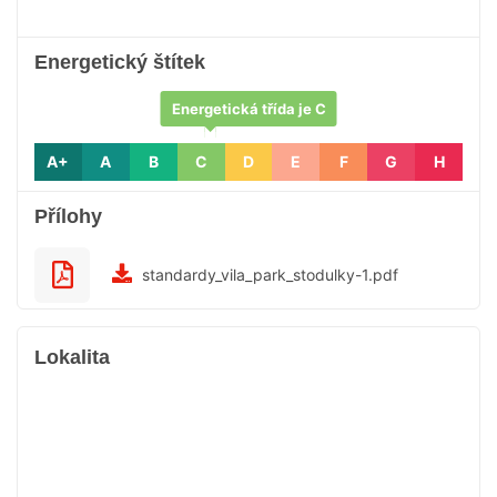
Energetický štítek
Energetická třída je C
A+
A
B
C
D
E
F
G
H
Přílohy
standardy_vila_park_stodulky-1.pdf
Lokalita