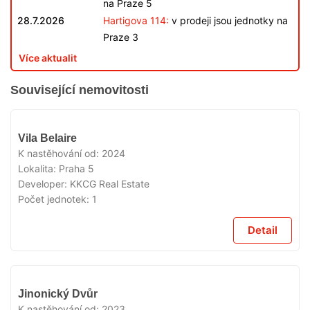
na Praze 5
28.7.2026
Hartigova 114:
v prodeji jsou jednotky na
Praze 3
Více aktualit
Související nemovitosti
VYPRODÁNO
Vila Belaire
K nastěhování od:
2024
Lokalita:
Praha 5
Developer:
KKCG Real Estate
Počet jednotek:
1
Detail
VYPRODÁNO
Jinonický Dvůr
K nastěhování od:
2023