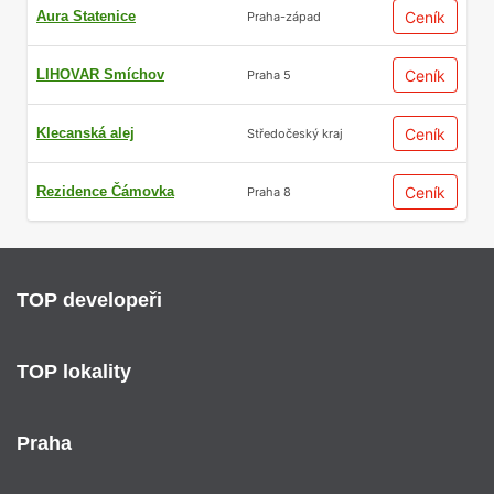
Aura Statenice
Ceník
Praha-západ
LIHOVAR Smíchov
Ceník
Praha 5
Klecanská alej
Ceník
Středočeský kraj
Rezidence Čámovka
Ceník
Praha 8
TOP developeři
TOP lokality
Praha