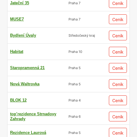
Jateční 35
Ceník
Praha 7
MUSE7
Ceník
Praha 7
Bydlení Úvaly
Ceník
Středočeský kraj
Habitat
Ceník
Praha 10
Staropramenná 21
Ceník
Praha 5
Nová Waltrovka
Ceník
Praha 5
BLOK 12
Ceník
Praha 4
top’rezidence Strnadovy
Ceník
Praha 6
Zahrady
Rezidence Laurová
Ceník
Praha 5