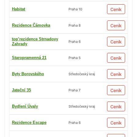
Habitat
Ceník
Praha 10
Rezidence Čámovka
Ceník
Praha 8
top’rezidence Strnadovy
Ceník
Praha 6
Zahrady
Staropramenná 21
Ceník
Praha 5
Byty Borovského
Ceník
Středočeský kraj
Jateční 35
Ceník
Praha 7
Bydlení Úvaly
Ceník
Středočeský kraj
Rezidence Escape
Ceník
Praha 6