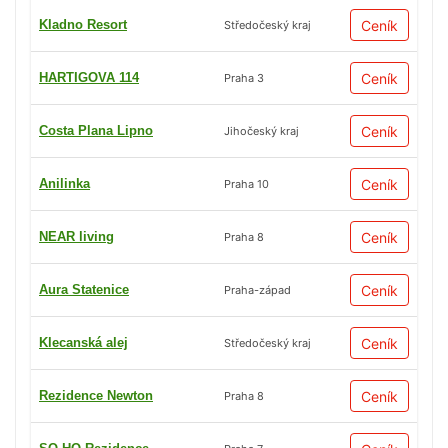
Kladno Resort
Ceník
Středočeský kraj
HARTIGOVA 114
Ceník
Praha 3
Costa Plana Lipno
Ceník
Jihočeský kraj
Anilinka
Ceník
Praha 10
NEAR living
Ceník
Praha 8
Aura Statenice
Ceník
Praha-západ
Klecanská alej
Ceník
Středočeský kraj
Rezidence Newton
Ceník
Praha 8