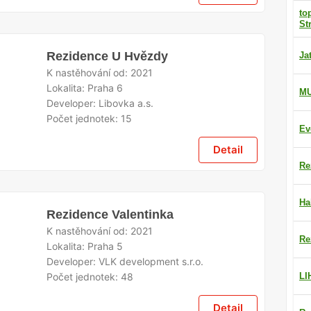
to
St
Rezidence U Hvězdy
Ja
K nastěhování od:
2021
Lokalita:
Praha 6
M
Developer:
Libovka a.s.
Počet jednotek:
15
Ev
Detail
Re
Ha
Rezidence Valentinka
K nastěhování od:
2021
Re
Lokalita:
Praha 5
Developer:
VLK development s.r.o.
Počet jednotek:
48
LI
Detail