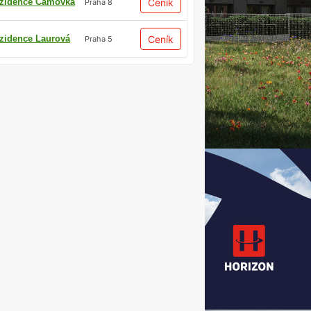
zidence Čámovka
Ceník
Praha 8
zidence Laurová
Ceník
Praha 5