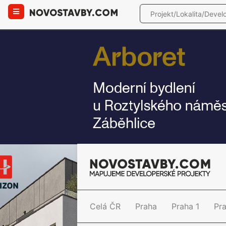
Celá ČR
Praha
Praha 1
Pr