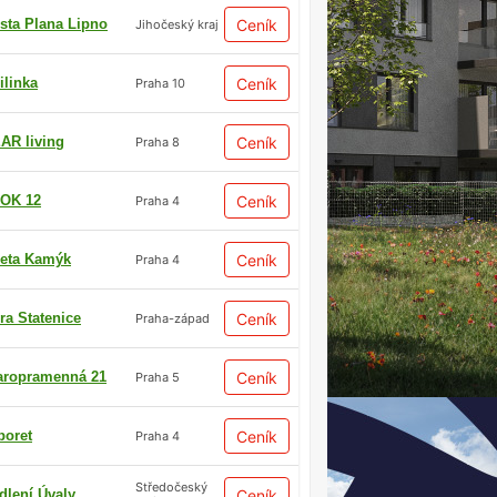
sta Plana Lipno
Ceník
Jihočeský kraj
ilinka
Ceník
Praha 10
AR living
Ceník
Praha 8
OK 12
Ceník
Praha 4
eta Kamýk
Ceník
Praha 4
ra Statenice
Ceník
Praha-západ
aropramenná 21
Ceník
Praha 5
boret
Ceník
Praha 4
Středočeský
dlení Úvaly
Ceník