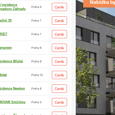
p’rezidence
Ceník
Praha 6
rnadovy Zahrady
teční 35
Ceník
Praha 7
USE7
Ceník
Praha 7
ergreen
Ceník
Praha 8
zidence Blízká
Ceník
Praha 8
bitat
Ceník
Praha 10
zidence Newton
Ceník
Praha 8
HOVAR Smíchov
Ceník
Praha 5