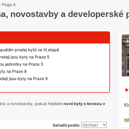
»
Page 4
ha, novostavby a developerské 
spuštěn prodej bytů ve III.etapě
odeji jsou byty na Praze 5
sou jednotky na Praze 3
byty na Praze 8
deji jsou byty na Praze 9
ekty a novostavby, pokud hledáte
nové byty s terasou v
Kl
HA
Seřadit podle: