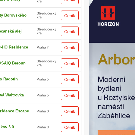
kraj
Středočeský
ty Borovského
Ceník
kraj
Středočeský
ecanská alej
Ceník
kraj
-HO Rezidence
Ceník
Praha 7
Středočeský
SAIQ Beroun
Ceník
kraj
io Radotín
Ceník
Praha 5
vá Waltrovka
Ceník
Praha 5
zidence Escape
Ceník
Praha 6
žkov 3.0
Ceník
Praha 3