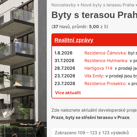
Novostavby
»
Nové byty s terasou Praha
Byty s terasou Pra
(
37
hlasů, průměr:
5,00
z 5)
Realitní zprávy
1.8.2026
Rezidence Čámovka:
byl 
31.7.2026
Rezidence Hutmanka:
v pr
28.7.2026
Hartigova 114:
v prodeji j
23.7.2026
Vila Emily
: v prodeji jsou 
23.7.2026
Rezidence Prosekko:
v pro
Více aktualit
Zde naleznete aktuální developerské proj
Praze, byty se střešní terasou v Praze
.
Zobrazeno
109
–
123
z 123 výsledků