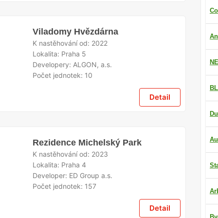
Co
Viladomy Hvězdárna
An
K nastěhování od:
2022
Lokalita:
Praha 5
NE
Developery:
ALGON, a.s.
Počet jednotek:
10
BL
Detail
Du
Au
Rezidence Michelský Park
K nastěhování od:
2023
Lokalita:
Praha 4
St
Developer:
ED Group a.s.
Počet jednotek:
157
Ar
Detail
By