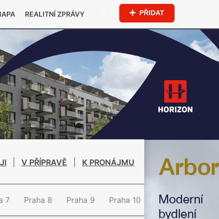
PŘIDAT
MAPA
REALITNÍ ZPRÁVY
JI
V PŘÍPRAVĚ
K PRONÁJMU
a 7
Praha 8
Praha 9
Praha 10