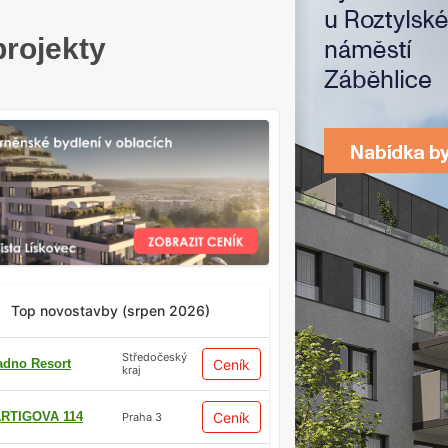
projekty
Top novostavby (srpen 2026)
Středočeský
adno Resort
Ceník
kraj
RTIGOVA 114
Ceník
Praha 3