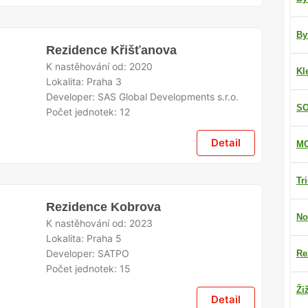
By
Rezidence Křišťanova
K nastěhování od:
2020
Kl
Lokalita:
Praha 3
Developer:
SAS Global Developments s.r.o.
SO
Počet jednotek:
12
Detail
MO
Tr
Rezidence Kobrova
No
K nastěhování od:
2023
Lokalita:
Praha 5
Developer:
SATPO
Re
Počet jednotek:
15
Ži
Detail