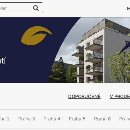
DOPORUČENÉ
V PRODE
aha 2
Praha 3
Praha 4
Praha 5
Praha 6
Prah