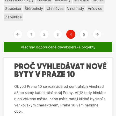
Strašnice
Štěrboholy
Uhříněves
Vinohrady
Vršovice
Záběhlice
1
2
3
4
5
Vlevo
Vpravo
Všechny doporučené developerské projekty
PROČ VYHLEDÁVAT NOVÉ
BYTY V PRAZE 10
Obvod Praha 10 se rozkládá od centrálních Vinohrad
až po samý katastrální okraj Prahy. Ať již tedy hledáte
ruch velkého města, nebo máte raději klidné bydlení s
venkovským charakterem, Praha 10 vám nabídne
obojí.