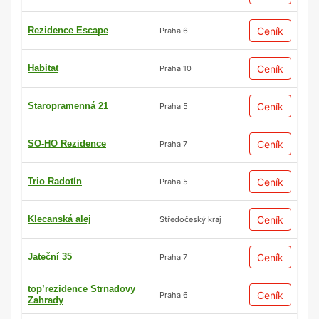
Rezidence Escape
Ceník
Praha 6
Habitat
Ceník
Praha 10
Staropramenná 21
Ceník
Praha 5
SO-HO Rezidence
Ceník
Praha 7
Trio Radotín
Ceník
Praha 5
Klecanská alej
Ceník
Středočeský kraj
Jateční 35
Ceník
Praha 7
top’rezidence Strnadovy
Ceník
Praha 6
Zahrady