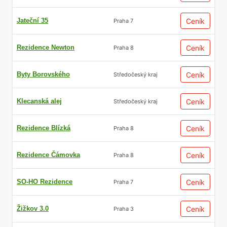
V dohledné době se zde bude kompletovat i
Jateční 35
Ceník
Praha 7
nový úsek Pražského okruhu D0. Praha 10
tak nabízí jak skvělé vnitroměstské spojení,
Rezidence Newton
Ceník
Praha 8
tak i spojení pro ty, kteří často cestují mimo
metropoli.
Byty Borovského
Ceník
Středočeský kraj
Klecanská alej
Ceník
Středočeský kraj
Rezidence Blízká
Ceník
Praha 8
Rezidence Čámovka
Ceník
Praha 8
Rovnováha mezi cenovou
SO-HO Rezidence
Ceník
Praha 7
dostupností a kvalitou
bydlení
Žižkov 3.0
Ceník
Praha 3