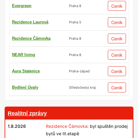
Evergreen
Ceník
Praha 8
Rezidence Laurová
Ceník
Praha 5
Rezidence Čámovka
Ceník
Praha 8
NEAR living
Ceník
Praha 8
Aura Statenice
Ceník
Praha-západ
Bydlení Úvaly
Ceník
Středočeský kraj
Realitní zprávy
1.8.2026
Rezidence Čámovka:
byl spuštěn prodej
bytů ve III.etapě