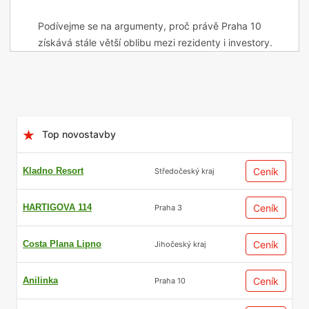
Podívejme se na argumenty, proč právě Praha 10
získává stále větší oblibu mezi rezidenty i investory.
Obsah
Top novostavby
Kladno Resort
Ceník
Středočeský kraj
HARTIGOVA 114
Ceník
Praha 3
Costa Plana Lipno
Ceník
Jihočeský kraj
Výborné dopravní spojení
Anilinka
Ceník
Praha 10
s celou metropolí