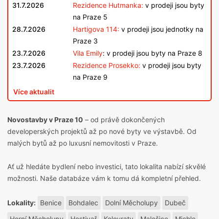
31.7.2026
Rezidence Hutmanka:
v prodeji jsou byty
na Praze 5
28.7.2026
Hartigova 114:
v prodeji jsou jednotky na
Praze 3
23.7.2026
Vila Emily
: v prodeji jsou byty na Praze 8
23.7.2026
Rezidence Prosekko:
v prodeji jsou byty
na Praze 9
Více aktualit
Novostavby v Praze 10
– od právě dokončených
developerských projektů až po nové byty ve výstavbě. Od
malých bytů až po
luxusní nemovitosti v Praze
.
Ať už hledáte bydlení nebo investici, tato lokalita nabízí skvělé
možnosti. Naše databáze vám k tomu dá kompletní přehled.
Lokality:
Benice
Bohdalec
Dolní Měcholupy
Dubeč
Horní Měcholupy
Hostivař
Kolovraty
Malešice
Michle