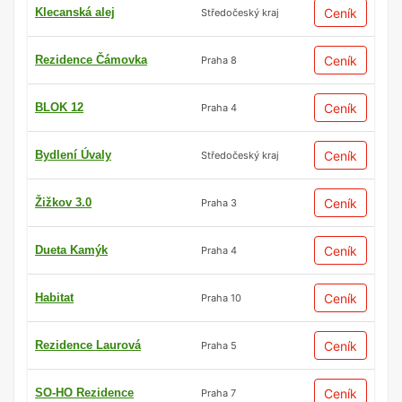
Klecanská alej
Ceník
Středočeský kraj
Rezidence Čámovka
Ceník
Praha 8
BLOK 12
Ceník
Praha 4
Bydlení Úvaly
Ceník
Středočeský kraj
Žižkov 3.0
Ceník
Praha 3
Dueta Kamýk
Ceník
Praha 4
Habitat
Ceník
Praha 10
Rezidence Laurová
Ceník
Praha 5
SO-HO Rezidence
Ceník
Praha 7