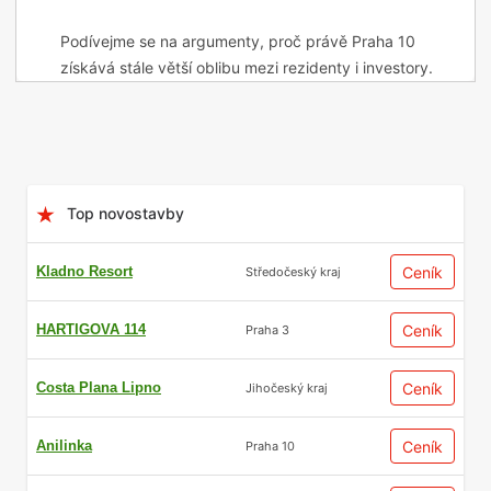
Podívejme se na argumenty, proč právě Praha 10
získává stále větší oblibu mezi rezidenty i investory.
Obsah
Top novostavby
Kladno Resort
Ceník
Středočeský kraj
HARTIGOVA 114
Ceník
Praha 3
Costa Plana Lipno
Ceník
Jihočeský kraj
Výborné dopravní spojení
Anilinka
Ceník
Praha 10
s celou metropolí