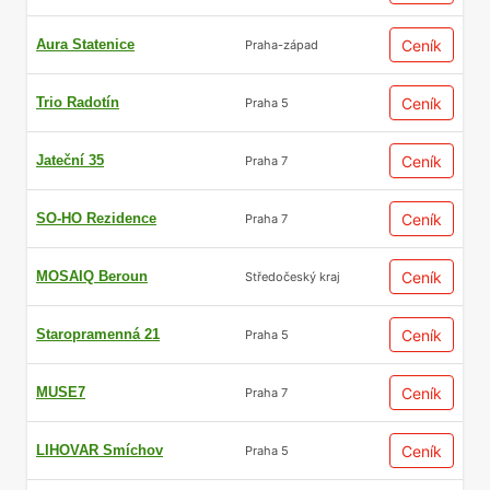
V dohledné době se zde bude kompletovat i
Aura Statenice
Ceník
Praha-západ
nový úsek Pražského okruhu D0. Praha 10
tak nabízí jak skvělé vnitroměstské spojení,
Trio Radotín
Ceník
Praha 5
tak i spojení pro ty, kteří často cestují mimo
metropoli.
Jateční 35
Ceník
Praha 7
SO-HO Rezidence
Ceník
Praha 7
MOSAIQ Beroun
Ceník
Středočeský kraj
Staropramenná 21
Ceník
Praha 5
Rovnováha mezi cenovou
MUSE7
Ceník
Praha 7
dostupností a kvalitou
bydlení
LIHOVAR Smíchov
Ceník
Praha 5