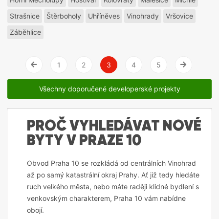
Strašnice
Štěrboholy
Uhříněves
Vinohrady
Vršovice
Záběhlice
1
2
3
4
5
Vlevo
Vpravo
Všechny doporučené developerské projekty
PROČ VYHLEDÁVAT NOVÉ
BYTY V PRAZE 10
Obvod Praha 10 se rozkládá od centrálních Vinohrad
až po samý katastrální okraj Prahy. Ať již tedy hledáte
ruch velkého města, nebo máte raději klidné bydlení s
venkovským charakterem, Praha 10 vám nabídne
obojí.