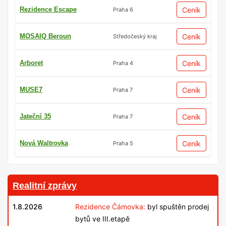
Rezidence Escape
Ceník
Praha 6
MOSAIQ Beroun
Ceník
Středočeský kraj
Arboret
Ceník
Praha 4
MUSE7
Ceník
Praha 7
Jateční 35
Ceník
Praha 7
Nová Waltrovka
Ceník
Praha 5
Realitní zprávy
1.8.2026
Rezidence Čámovka:
byl spuštěn prodej
bytů ve III.etapě