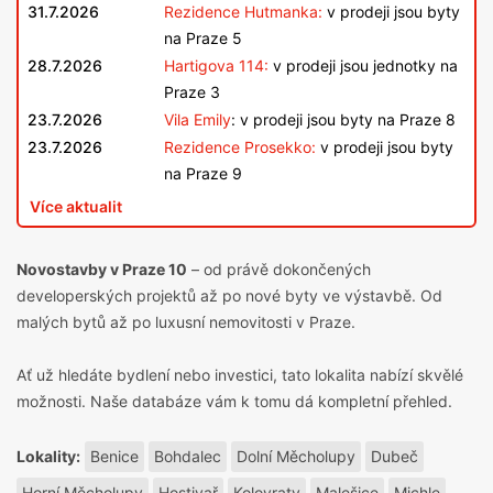
31.7.2026
Rezidence Hutmanka:
v prodeji jsou byty
na Praze 5
28.7.2026
Hartigova 114:
v prodeji jsou jednotky na
Praze 3
23.7.2026
Vila Emily
: v prodeji jsou byty na Praze 8
23.7.2026
Rezidence Prosekko:
v prodeji jsou byty
na Praze 9
Více aktualit
Novostavby v Praze 10
– od právě dokončených
developerských projektů až po nové byty ve výstavbě. Od
malých bytů až po
luxusní nemovitosti v Praze
.
Ať už hledáte bydlení nebo investici, tato lokalita nabízí skvělé
možnosti. Naše databáze vám k tomu dá kompletní přehled.
Lokality:
Benice
Bohdalec
Dolní Měcholupy
Dubeč
Horní Měcholupy
Hostivař
Kolovraty
Malešice
Michle