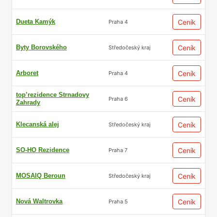
Prahou 5 vede i hustá síť tramvajových linek,
které propojují jednotlivé čtvrti a umožňují
Dueta Kamýk
Ceník
Praha 4
komfortní přepravu po celém obvodu.
Byty Borovského
Ceník
Středočeský kraj
Smíchovské nádraží pak nabízí jak vlakové
spojení do jižních a západních Čech, tak
Arboret
Ceník
Praha 4
autobusovou i tramvajovou dopravu do
dalších částí Prahy.
top’rezidence Strnadovy
Ceník
Praha 6
Zahrady
Klecanská alej
Ceník
Středočeský kraj
SO-HO Rezidence
Ceník
Praha 7
MOSAIQ Beroun
Ceník
Středočeský kraj
Unikátní kombinace zeleně
a městského života
Nová Waltrovka
Ceník
Praha 5