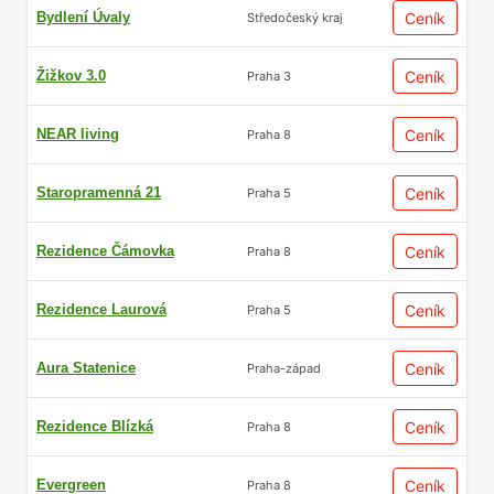
dostupností
Bydlení Úvaly
Ceník
Středočeský kraj
Žižkov 3.0
Ceník
Praha 3
Praha 5 má výjimečnou dopravní
infrastrukturu, která překonává většinu
NEAR living
Ceník
Praha 8
ostatních pražských čtvrtí.
Městskou částí prochází linka metra B s
Staropramenná 21
Ceník
Praha 5
klíčovými stanicemi Anděl, Smíchovské
nádraží a Radlická, což umožňuje rychlé
Rezidence Čámovka
Ceník
Praha 8
spojení jak do centra města, tak i směrem na
západ Prahy.
Rezidence Laurová
Ceník
Praha 5
Pro motoristy je výhodou přímé napojení na
Aura Statenice
Ceník
Praha-západ
městský okruh a Strahovský tunel, významně
zrychlující přesun napříč Prahou. Po
Rezidence Blízká
okrajových částech Prahy 5 pak vede
Ceník
Praha 8
pražský okruh.
Evergreen
Ceník
Praha 8