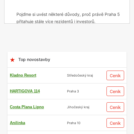
Pojďme si uvést některé důvody, proč právě Praha 5
přitahuje stále více rezidentů i investorů.
Obsah
Top novostavby
Kladno Resort
Ceník
Středočeský kraj
HARTIGOVA 114
Ceník
Praha 3
Costa Plana Lipno
Ceník
Jihočeský kraj
Strategická poloha s
Anilinka
Ceník
Praha 10
perfektní dopravní