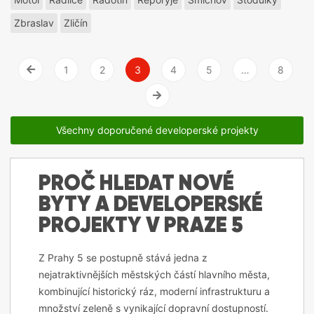
Zbraslav
Zličín
1
2
3
4
5
…
8
Vlevo
Vpravo
Všechny doporučené developerské projekty
PROČ HLEDAT NOVÉ
BYTY A DEVELOPERSKÉ
PROJEKTY V PRAZE 5
Z Prahy 5 se postupně stává jedna z
nejatraktivnějších městských částí hlavního města,
kombinující historický ráz, moderní infrastrukturu a
množství zeleně s vynikající dopravní dostupností.