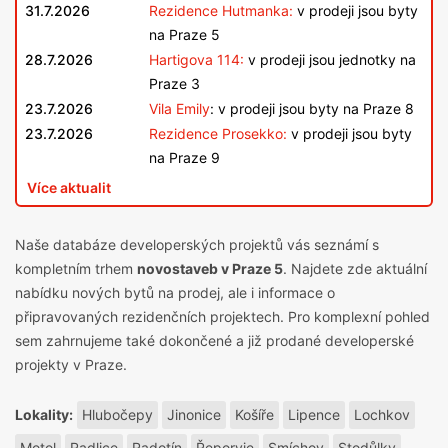
31.7.2026
Rezidence Hutmanka:
v prodeji jsou byty
na Praze 5
28.7.2026
Hartigova 114:
v prodeji jsou jednotky na
Praze 3
23.7.2026
Vila Emily
: v prodeji jsou byty na Praze 8
23.7.2026
Rezidence Prosekko:
v prodeji jsou byty
na Praze 9
Více aktualit
Naše databáze developerských projektů vás seznámí s
kompletním trhem
novostaveb v Praze 5
. Najdete zde aktuální
nabídku nových bytů na prodej, ale i informace o
připravovaných rezidenčních projektech. Pro komplexní pohled
sem zahrnujeme také dokončené a již prodané
developerské
projekty v Praze
.
Lokality:
Hlubočepy
Jinonice
Košíře
Lipence
Lochkov
Motol
Radlice
Radotín
Řeporyje
Smíchov
Stodůlky