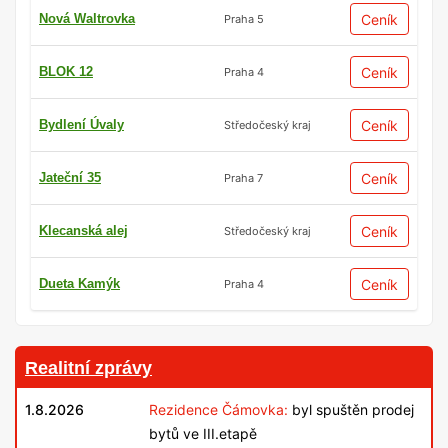
Nová Waltrovka
Ceník
Praha 5
BLOK 12
Ceník
Praha 4
Bydlení Úvaly
Ceník
Středočeský kraj
Jateční 35
Ceník
Praha 7
Klecanská alej
Ceník
Středočeský kraj
Dueta Kamýk
Ceník
Praha 4
Realitní zprávy
1.8.2026
Rezidence Čámovka:
byl spuštěn prodej
bytů ve III.etapě